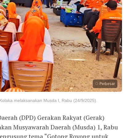
Perbesar
olaka melaksanakan Musda I, Rabu (24/9/2025).
erah (DPD) Gerakan Rakyat (Gerak)
akan Musyawarah Daerah (Musda) 1, Rabu
 mengusung tema “Gotong Royong untuk