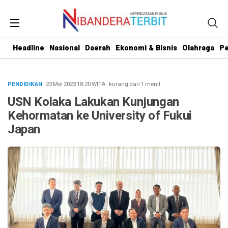
Headline
Nasional
Daerah
Ekonomi & Bisnis
Olahraga
Pe
PENDIDIKAN
· 23 Mei 2023
18:20
WITA
·
kurang dari 1 menit
USN Kolaka Lakukan Kunjungan
Kehormatan ke University of Fukui
Japan