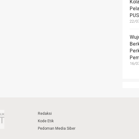
Kola
Pel
PUS
22/07
Wuj
Berk
Per
Pem
16/07
Redaksi
Kode Etik
Pedoman Media Siber