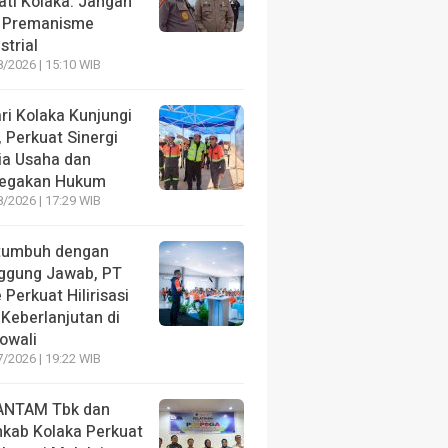
ati Kolaka: Jangan
 Premanisme
strial
/2026 | 15:10 WIB
ri Kolaka Kunjungi
, Perkuat Sinergi
ia Usaha dan
egakan Hukum
/2026 | 17:29 WIB
tumbuh dengan
ggung Jawab, PT
 Perkuat Hilirisasi
Keberlanjutan di
owali
/2026 | 19:22 WIB
ANTAM Tbk dan
kab Kolaka Perkuat