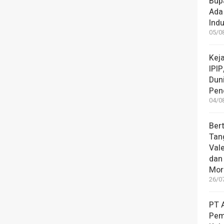
Bup
Ada
Indu
05/08
Keja
IPIP
Dun
Pen
04/08
Ber
Tan
Vale
dan 
Mor
26/07
PT 
Pem