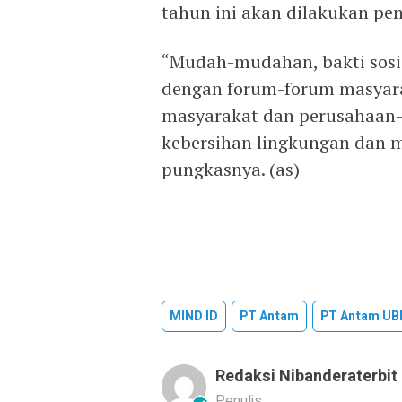
tahun ini akan dilakukan pen
“Mudah-mudahan, bakti sosia
dengan forum-forum masyara
masyarakat dan perusahaan-
kebersihan lingkungan dan m
pungkasnya. (as)
MIND ID
PT Antam
PT Antam UB
Redaksi Nibanderaterbit
Penulis