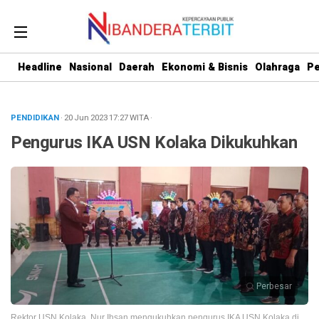
Headline
Nasional
Daerah
Ekonomi & Bisnis
Olahraga
Pe
PENDIDIKAN
· 20 Jun 2023
17:27
WITA
·
Pengurus IKA USN Kolaka Dikukuhkan
Perbesar
Rektor USN Kolaka, Nur Ihsan mengukuhkan pengurus IKA USN Kolaka di