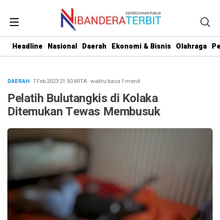
Headline
Nasional
Daerah
Ekonomi & Bisnis
Olahraga
Pe
DAERAH
· 7 Feb 2023
21:50
WITA
·
waktu baca 1 menit
Pelatih Bulutangkis di Kolaka
Ditemukan Tewas Membusuk