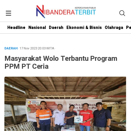
Headline
Nasional
Daerah
Ekonomi & Bisnis
Olahraga
Pe
DAERAH
· 17 Nov 2023
20:03
WITA
·
Masyarakat Wolo Terbantu Program
PPM PT Ceria