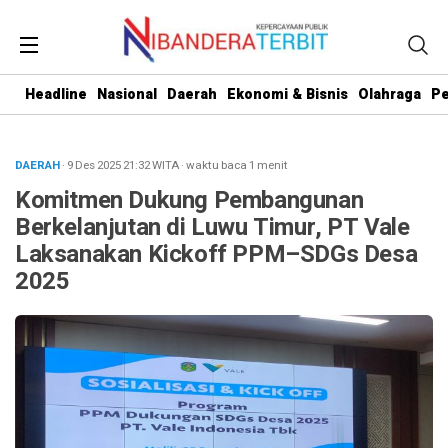
Headline
Nasional
Daerah
Ekonomi & Bisnis
Olahraga
Pe
DAERAH
· 9 Des 2025
21:32
WITA
·
waktu baca 1 menit
Komitmen Dukung Pembangunan
Berkelanjutan di Luwu Timur, PT Vale
Laksanakan Kickoff PPM–SDGs Desa
2025