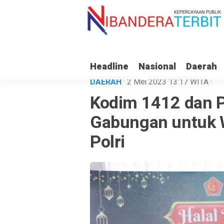
Headline
Nasional
Daerah
DAERAH
· 2 Mei 2023
13:17
WITA
·
Kodim 1412 dan P
Gabungan untuk W
Polri