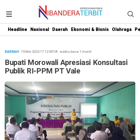
Headline
Nasional
Daerah
Ekonomi & Bisnis
Olahraga
Pe
DAERAH
· 19 Mei 2023
17:12
WITA
·
waktu baca 1 menit
Bupati Morowali Apresiasi Konsultasi
Publik RI-PPM PT Vale