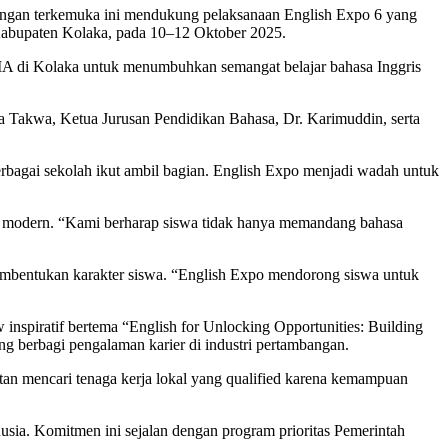
angan terkemuka ini mendukung pelaksanaan English Expo 6 yang
Kabupaten Kolaka, pada 10–12 Oktober 2025.
SMA di Kolaka untuk menumbuhkan semangat belajar bahasa Inggris
Takwa, Ketua Jurusan Pendidikan Bahasa, Dr. Karimuddin, serta
berbagai sekolah ikut ambil bagian. English Expo menjadi wadah untuk
a modern. “Kami berharap siswa tidak hanya memandang bahasa
 pembentukan karakter siswa. “English Expo mendorong siswa untuk
inspiratif bertema “English for Unlocking Opportunities: Building
g berbagi pengalaman karier di industri pertambangan.
an mencari tenaga kerja lokal yang qualified karena kemampuan
a. Komitmen ini sejalan dengan program prioritas Pemerintah