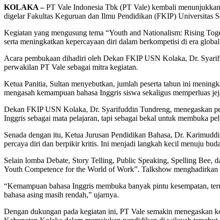
KOLAKA –
PT Vale Indonesia Tbk (PT Vale) kembali menunjukkan
digelar Fakultas Keguruan dan Ilmu Pendidikan (FKIP) Universita
Kegiatan yang mengusung tema “Youth and Nationalism: Rising Toget
serta meningkatkan kepercayaan diri dalam berkompetisi di era global
Acara pembukaan dihadiri oleh Dekan FKIP USN Kolaka, Dr. Syarif
perwakilan PT Vale sebagai mitra kegiatan.
Ketua Panitia, Sultan menyebutkan, jumlah peserta tahun ini meningk
mengasah kemampuan bahasa Inggris siswa sekaligus memperluas jejar
Dekan FKIP USN Kolaka, Dr. Syarifuddin Tundreng, menegaskan pent
Inggris sebagai mata pelajaran, tapi sebagai bekal untuk membuka pe
Senada dengan itu, Ketua Jurusan Pendidikan Bahasa, Dr. Karimuddin
percaya diri dan berpikir kritis. Ini menjadi langkah kecil menuju bu
Selain lomba Debate, Story Telling, Public Speaking, Spelling Bee, 
Youth Competence for the World of Work”. Talkshow menghadirkan Sri
“Kemampuan bahasa Inggris membuka banyak pintu kesempatan, teruta
bahasa asing masih rendah,” ujarnya.
Dengan dukungan pada kegiatan ini, PT Vale semakin menegaskan k