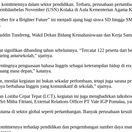
 komitmennya dalam sektor pendidikan. Terbaru, perusahaan pertamb
s Sembilanbelas November (USN) Kolaka di Aula Kementerian Agama 
her for a Brighter Future” ini menjadi ajang bagi siswa SD hingga 
.
uddin Tundreng, Wakil Dekan Bidang Kemahasiswaan dan Kerja Sama 
at signifikan dibanding tahun sebelumnya. “Tercatat 122 peserta dari 
ing antarsekolah,” ujarnya.
ingnya penguasaan bahasa Inggris sebagai keterampilan hidup di er
luang masa depan,” katanya.
, menilai kegiatan ini bukan sekadar perlombaan, tetapi juga sarana
daya berbahasa Inggris yang komunikatif di sekolah,” ujarnya.
dan Lomba Cepat Tepat (LCT), kegiatan ini juga menghadirkan talkshow 
 Mitha Fitriani, External Relations Officer PT Vale IGP Pomalaa, yan
ma di sektor global seperti pertambangan. Banyak perusahaan kesulit
omitmennya terhadap pendidikan dan pengembangan sumber daya manusi