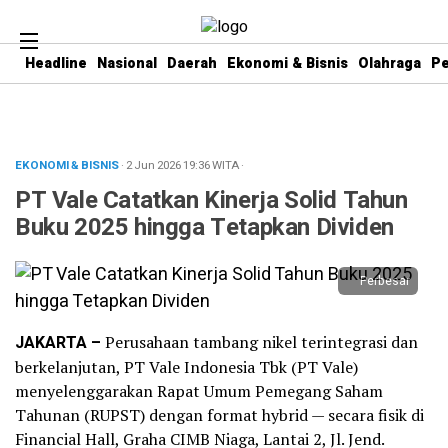
Headline
Nasional
Daerah
Ekonomi & Bisnis
Olahraga
Pe
EKONOMI & BISNIS
· 2 Jun 2026
19:36
WITA
·
PT Vale Catatkan Kinerja Solid Tahun
Buku 2025 hingga Tetapkan Dividen
Perbesar
JAKARTA –
Perusahaan tambang nikel terintegrasi dan
berkelanjutan, PT Vale Indonesia Tbk (PT Vale)
menyelenggarakan Rapat Umum Pemegang Saham
Tahunan (RUPST) dengan format hybrid — secara fisik di
Financial Hall, Graha CIMB Niaga, Lantai 2, Jl. Jend.