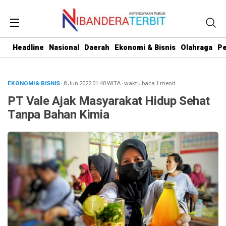
Headline
Nasional
Daerah
Ekonomi & Bisnis
Olahraga
Pe
EKONOMI & BISNIS
· 8 Jun 2022
01:40
WITA
·
waktu baca 1 menit
PT Vale Ajak Masyarakat Hidup Sehat
Tanpa Bahan Kimia