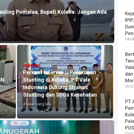
auling Pomalaa, Bupati Kolaka: Jangan Ada
Keja
IPIP
Dun
Pen
04/08
Ber
Tan
HEADLINE
Vale
Perkuat Intervensi Penurunan
dan 
SN
Stunting di Kolaka, PT Vale
Mor
Indonesia Dukung Stranas
26/07
Stunting dan SDGs Kesehatan
PT 
4 bulan yang lalu
Pem
Kola
Pel
PUS
22/07