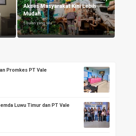
Akses Masyarakat Kini Lebih
a
Mudah
5 bulan yang lalu
tan Promkes PT Vale
 Pemda Luwu Timur dan PT Vale