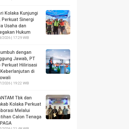
ri Kolaka Kunjungi
, Perkuat Sinergi
ia Usaha dan
egakan Hukum
/2026 | 17:29 WIB
tumbuh dengan
ggung Jawab, PT
 Perkuat Hilirisasi
Keberlanjutan di
owali
/2026 | 19:22 WIB
ANTAM Tbk dan
kab Kolaka Perkuat
borasi Melalui
atihan Calon Tenaga
PAGA
/2026 | 21:48 WIB