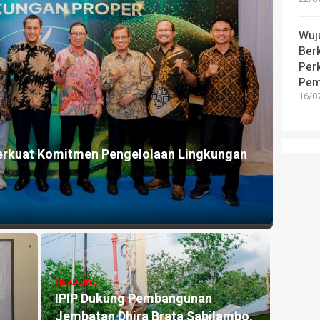
Wuj
Berk
Per
Pem
16/07
erkuat Komitmen Pengelolaan Lingkungan
HEADLINE
IPIP Dukung Pembangunan
Jembatan Dhira Brata Sabilambo,